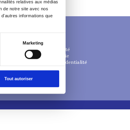
nnalités relatives aux médias
on de notre site avec nos
 d'autres informations que
Liens utiles
Mentions légales
Certifications
Marketing
Indicateurs qualité
Politique de cookie
Politique de confidentialité
Tout autoriser