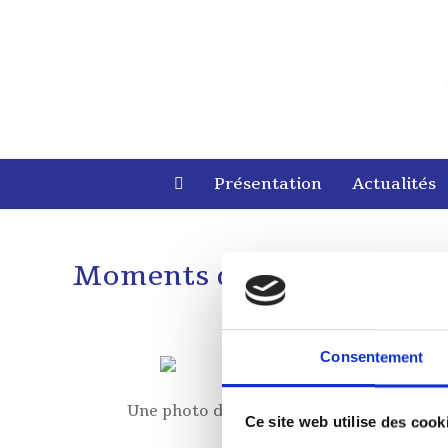
Skip
to
content
Présentation
Actualités
Moments d’échange avec le
Consentement
Une photo du Président de notre Consei
Ce site web utilise des cook