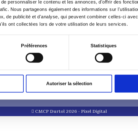
e personnaliser le contenu et les annonces, d'offrir des fonctio
rafic. Nous partageons également des informations sur l'utilisati
, de publicité et d'analyse, qui peuvent combiner celles-ci avec
ils ont collectées lors de votre utilisation de leurs services.
ctez-nous
Plan d’accès
e de la Paix
DURTOL
Préférences
Statistiques
43 29 29
Autoriser la sélection
CMCP Durtol 2026 -
Pixel Digital