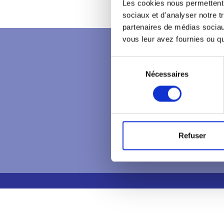
Les cookies nous permettent d
sociaux et d'analyser notre t
partenaires de médias sociaux
vous leur avez fournies ou qu'
Conta
Sélection
8 avenu
63830 
Nécessaires
du
04 73 
consentement
Refuser