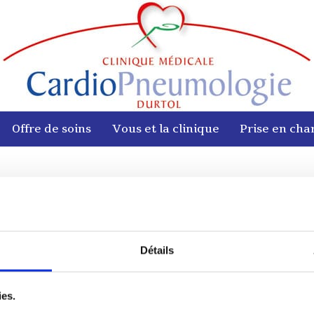
Offre de soins
Vous et la clinique
Prise en cha
 Président de la République
Détails
l d’administration Dominique Diago en compagnie du Pré
ies.