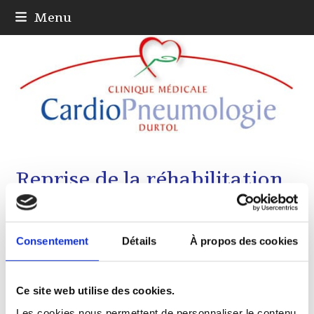
Skip
Menu
to
content
Reprise de la réhabilitation
Consentement
Détails
À propos des cookies
L’activité de réhabilitation a repris depuis le 11 mai
2020.
Réouverture prévue de l’hôpital de jour en
Ce site web utilise des cookies.
septembre 2020.
Les cookies nous permettent de personnaliser le contenu