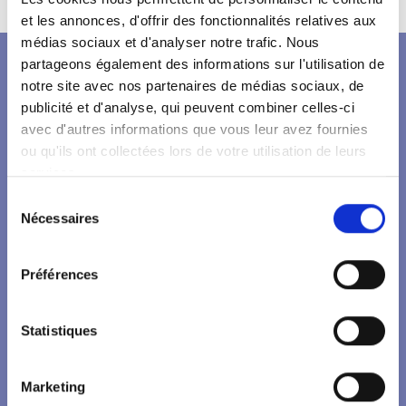
et les annonces, d'offrir des fonctionnalités relatives aux
médias sociaux et d'analyser notre trafic. Nous
partageons également des informations sur l'utilisation de
notre site avec nos partenaires de médias sociaux, de
publicité et d'analyse, qui peuvent combiner celles-ci
avec d'autres informations que vous leur avez fournies
ou qu'ils ont collectées lors de votre utilisation de leurs
services.
Sélection
Nécessaires
du
Contactez-nous
consentement
Préférences
8 avenue de la Paix
63830 DURTOL
04 73 43 29 29
Statistiques
Marketing
Plan d’accès